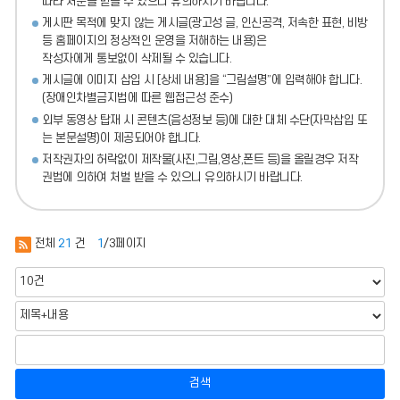
따라 처분
을 받을 수 있으니 유의하시기 바랍니다.
게시판 목적에 맞지 않는 게시글(광고성 글, 인신공격, 저속한 표현, 비방
등 홈페이지의 정상적인 운영을 저해하는 내용)
은
작성자에게 통보없이 삭제될 수 있습니다.
게시글에 이미지 삽입 시 [상세 내용]을 “그림설명”에 입력해야 합니다.
(장애인차별금지법에 따른 웹접근성 준수)
외부 동영상 탑재 시 콘텐츠(음성정보 등)에 대한 대체 수단(자막삽입 또
는 본문설명)이 제공되어야 합니다.
저작권자의 허락없이 제작물(사진,그림,영상,폰트 등)을 올릴경우 저작
권법에 의하여 처벌 받을 수 있으니 유의하시기 바랍니다.
전체
21
건
1
/3페이지
검색