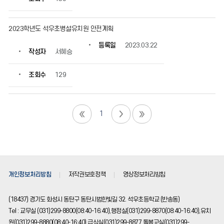
2023학년도 석우초병설유치원 안전계획
등록일
2023.03.22
작성자
서혜승
조회수
129
1
개인정보처리방침
저작권보호정책
영상정보처리방침
(18437) 경기도 화성시 동탄구 동탄시범한빛길 32. 석우초등학교 (반송동)
Tel : 교무실 (031)299-8800(08:40-16:40),행정실(031)299-8870(08:40-16:40),유치
원(031)299-8880(08:40-16:40),급식실(031)299-8877,돌봄교실(031)299-