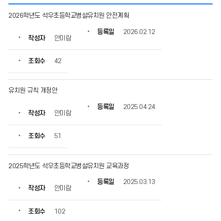
알
2026학년도 석우초등학교병설유치원 안전계획
림
장
등록일
2026.02.12
작성자
안미람
의
게
시
조회수
42
물
번
호,
유치원 규칙 개정안
제
등록일
2025.04.24
목,
작성자
안미람
작
성
조회수
51
자,
등
록
2025학년도 석우초등학교병설유치원 교육과정
일,
조
등록일
2025.03.13
회
작성자
안미람
수
정
조회수
102
보