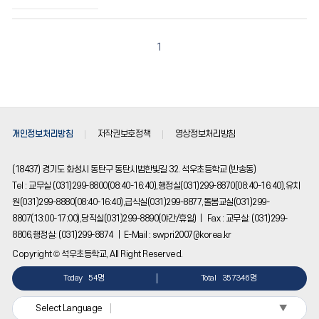
1
개인정보처리방침
저작권보호정책
영상정보처리방침
(18437) 경기도 화성시 동탄구 동탄시범한빛길 32. 석우초등학교 (반송동)
Tel : 교무실 (031)299-8800(08:40-16:40),행정실(031)299-8870(08:40-16:40),유치
원(031)299-8880(08:40-16:40),급식실(031)299-8877,돌봄교실(031)299-
8807(13:00-17:00),당직실(031)299-8890(야간/휴일) | Fax : 교무실: (031)299-
8806,행정실: (031)299-8874 | E-Mail : swpri2007@korea.kr
Copyright © 석우초등학교, All Right Reserved.
Today
54명
Total
357346명
▼
Select Language