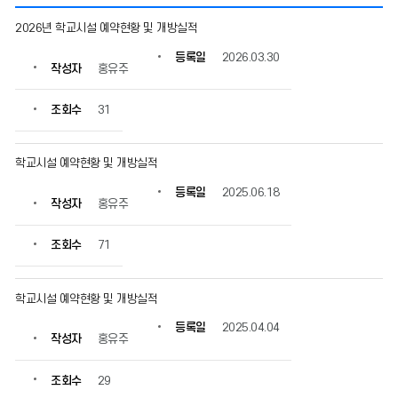
공
2026년 학교시설 예약현황 및 개방실적
지
사
등록일
2026.03.30
작성자
홍유주
항
의
게
조회수
31
시
물
번
학교시설 예약현황 및 개방실적
호,
등록일
2025.06.18
제
작성자
홍유주
목,
작
조회수
71
성
자,
등
학교시설 예약현황 및 개방실적
록
일,
등록일
2025.04.04
조
작성자
홍유주
회
수
조회수
29
정