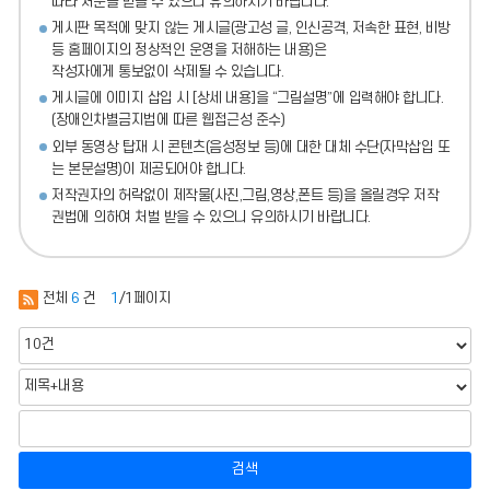
따라 처분
을 받을 수 있으니 유의하시기 바랍니다.
게시판 목적에 맞지 않는 게시글(광고성 글, 인신공격, 저속한 표현, 비방
등 홈페이지의 정상적인 운영을 저해하는 내용)
은
작성자에게 통보없이 삭제될 수 있습니다.
게시글에 이미지 삽입 시 [상세 내용]을 “그림설명”에 입력해야 합니다.
(장애인차별금지법에 따른 웹접근성 준수)
외부 동영상 탑재 시 콘텐츠(음성정보 등)에 대한 대체 수단(자막삽입 또
는 본문설명)이 제공되어야 합니다.
저작권자의 허락없이 제작물(사진,그림,영상,폰트 등)을 올릴경우 저작
권법에 의하여 처벌 받을 수 있으니 유의하시기 바랍니다.
전체
6
건
1
/1페이지
검색