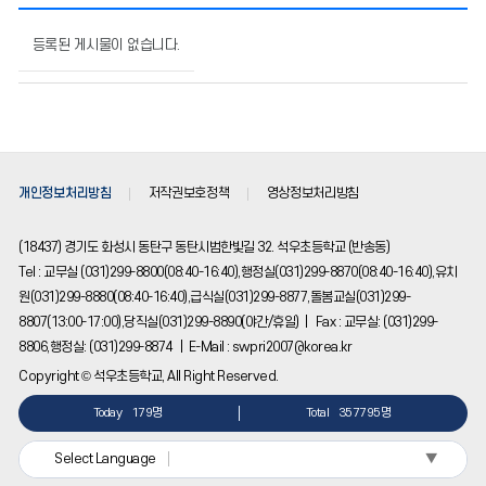
정
보
등록된 게시물이 없습니다.
공
개
자
료
실
의
개인정보처리방침
저작권보호정책
영상정보처리방침
게
시
물
(18437) 경기도 화성시 동탄구 동탄시범한빛길 32. 석우초등학교 (반송동)
번
Tel : 교무실 (031)299-8800(08:40-16:40),행정실(031)299-8870(08:40-16:40),유치
호,
원(031)299-8880(08:40-16:40),급식실(031)299-8877,돌봄교실(031)299-
제
8807(13:00-17:00),당직실(031)299-8890(야간/휴일) | Fax : 교무실: (031)299-
목,
작
8806,행정실: (031)299-8874 | E-Mail : swpri2007@korea.kr
성
Copyright © 석우초등학교, All Right Reserved.
자,
등
Today
179명
Total
357795명
록
일,
▼
Select Language
조