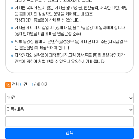
따라 처분
을 받을 수 있으니 유의하시기 바랍니다.
게시판 목적에 맞지 않는 게시글(광고성 글, 인신공격, 저속한 표현, 비방
등 홈페이지의 정상적인 운영을 저해하는 내용)
은
작성자에게 통보없이 삭제될 수 있습니다.
게시글에 이미지 삽입 시 [상세 내용]을 “그림설명”에 입력해야 합니다.
(장애인차별금지법에 따른 웹접근성 준수)
외부 동영상 탑재 시 콘텐츠(음성정보 등)에 대한 대체 수단(자막삽입 또
는 본문설명)이 제공되어야 합니다.
저작권자의 허락없이 제작물(사진,그림,영상,폰트 등)을 올릴경우 저작
권법에 의하여 처벌 받을 수 있으니 유의하시기 바랍니다.
전체
0
건
1
/0페이지
검색