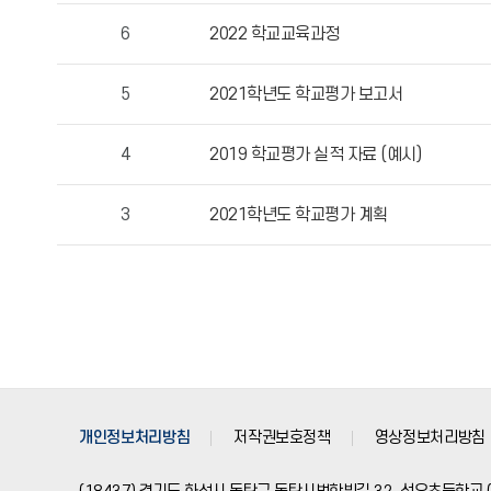
자,
6
2022 학교교육과정
등
록
5
2021학년도 학교평가 보고서
일,
조
4
2019 학교평가 실적 자료 (예시)
회
수
정
3
2021학년도 학교평가 계획
보
를
확
인
할
수
있
습
개인정보처리방침
저작권보호정책
영상정보처리방침
니
다.