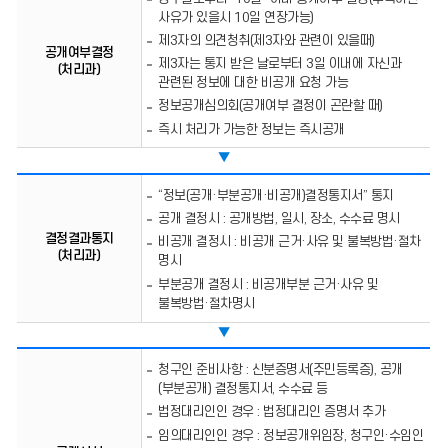
(처리과)
사유가 있을시 10일 연장가능)
제3자의 의견청취(제3자와 관련이 있을때)
공개여부결정
제3자는 통지 받은 날로부터 3일 이내에 자신과
(처리과)
관련된 정보에 대한 비공개 요청 가능
정보공개심의회(공개여부 결정이 곤란할 때)
즉시 처리가 가능한 정보는 즉시공개
▼
결정결과통지
“정보(공개·부분공개·비공개)결정통지서” 통지
(처리과)
공개 결정시 : 공개방법, 일시, 장소, 수수료 명시
결정결과통지
비공개 결정시 : 비공개 근거·사유 및 불복방법·절차
(처리과)
명시
부분공개 결정시 : 비공개부분 근거·사유 및
불복방법·절차명시
▼
공개실시
청구인 준비사항 : 신분증명서(주민등록증), 공개
(처리과)
(부분공개) 결정통지서, 수수료 등
법정대리인인 경우 : 법정대리인 증명서 추가
임의대리인인 경우 : 정보공개위임장, 청구인·수임인