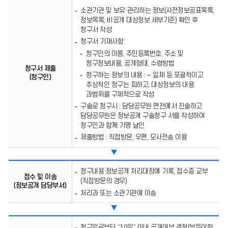
청구서
소관기관 및 보유·관리하는 정보(사전정보공표목록,
제출
정보목록, 비공개 대상정보 세부기준) 확인 후
(청구인)
청구서 작성
청구서 기재사항
청구인의 이름, 주민등록번호, 주소 및
청구정보내용, 공개형태, 수령방법
청구서 제출
청구하는 정보의 내용 : ~ 일체 등 포괄적이고
(청구인)
추상적인 청구는 피하고, 대상정보의 내용
과범위를 구체적으로 작성
구술로 청구시 : 담당공무원 면전에서 진술하고
담당공무원은 정보공개 구술청구 서를 작성하여
청구인과 함께 기명 날인
제출방법 : 직접방문, 우편, 모사전송 이용
▼
접수
청구내용 정보공개 처리대장에 기록, 접수증 교부
및
접수 및 이송
(직접방문의 경우)
(정보공개 담당부서)
이송
처리과 또는 소관기관에 이송
(정보공개
담당부서)
▼
공개여부결정
청구일로부터 “10일” 이내 공개여부 결정(부득이한