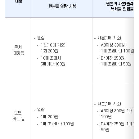
대상
원본의 사본(출력물)
원본의 열람·시청
복제물·인화물
행정정보공개에
관한
수수료
열람
사본(1매 기준)
징수금액
1건(10매 기준)
A3이상 300원,
문서·
1회 200원
1매 초과마다 100원
대장등
10매 초과시
B4이하 250원,
5매마다 100원
1매 초과마다 50원
사본(1매 기준)
열람
A3이상 300원, 1매 
도면·
1매 200원
100원
카드 등
1매 초과마다 100원
B4이하 250원, 1매 
50원