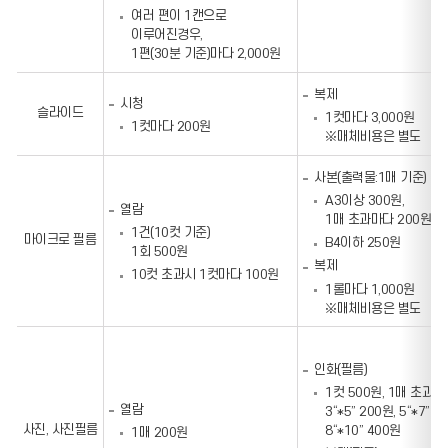
여러 편이 1캔으로
이루어진경우,
1편(30분 기준)마다 2,000원
복제
시청
슬라이드
1컷마다 3,000원
1컷마다 200원
※매체비용은 별도
사본(출력물:1매 기준)
A3이상 300원,
열람
1매 초과마다 200원
1건(10컷 기준)
마이크로 필름
B4이하 250원
1회 500원
복제
10컷 초과시 1컷마다 100원
1롤마다 1,000원
※매체비용은 별도
인화(필름)
1컷 500원, 1매 초과마
열람
3“*5” 200원, 5“*7” 3
사진, 사진필름
8“*10” 400원
1매 200원