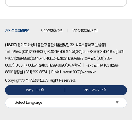
개인정보처리방침
저작권보호정책
영상정보처리방침
(18437) 경기도 화성시 동탄구 동탄시범한빛길 32. 석우초등학교 (반송동)
Tel : 교무실 (031)299-8800(08:40-16:40),행정실(031)299-8870(08:40-16:40),유치
원(031)299-8880(08:40-16:40),급식실(031)299-8877,돌봄교실(031)299-
8807(13:00-17:00),당직실(031)299-8890(야간/휴일) | Fax : 교무실: (031)299-
8806,행정실: (031)299-8874 | E-Mail : swpri2007@korea.kr
Copyright © 석우초등학교, All Right Reserved.
Today
100명
Total
357716명
▼
Select Language