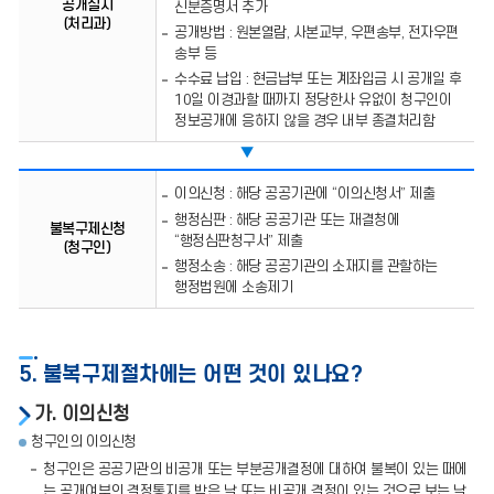
공개실시
신분증명서 추가
(처리과)
공개방법 : 원본열람, 사본교부, 우편송부, 전자우편
송부 등
수수료 납입 : 현금납부 또는 계좌입금 시 공개일 후
10일 이경과할 때까지 정당한사 유없이 청구인이
정보공개에 응하지 않을 경우 내부 종결처리함
▼
불복구제신청
이의신청 : 해당 공공기관에 “이의신청서” 제출
(청구인)
행정심판 : 해당 공공기관 또는 재결청에
불복구제신청
“행정심판청구서” 제출
(청구인)
행정소송 : 해당 공공기관의 소재지를 관할하는
행정법원에 소송제기
5. 불복구제절차에는 어떤 것이 있나요?
가. 이의신청
청구인의 이의신청
청구인은 공공기관의 비공개 또는 부분공개결정에 대하여 불복이 있는 때에
는 공개여부의 결정통지를 받은 날 또는 비공개 결정이 있는 것으로 보는 날