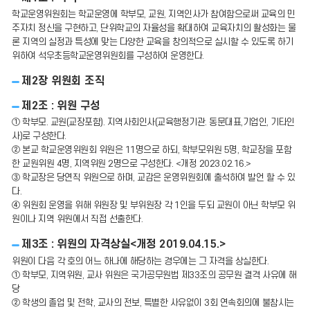
학교운영위원회는 학교운영에 학부모, 교원, 지역인사가 참여함으로써 교육의 민
주자치 정신을 구현하고, 단위학교의 자율성을 확대하여 교육자치의 활성화는 물
론 지역의 실정과 특성에 맞는 다양한 교육을 창의적으로 실시할 수 있도록 하기
위하여 석우초등학교운영위원회를 구성하여 운영한다.
제2장 위원회 조직
제2조 : 위원 구성
① 학부모. 교원(교장포함). 지역사회인사(교육행정기관. 동문대표,기업인, 기타인
사)로 구성한다.
② 본교 학교운영위원회 위원은 11명으로 하되, 학부모위원 5명, 학교장을 포함
한 교원위원 4명, 지역위원 2명으로 구성한다. <개정 2023.02.16.>
③ 학교장은 당연직 위원으로 하며, 교감은 운영위원회에 출석하여 발언 할 수 있
다.
④ 위원회 운영을 위해 위원장 및 부위원장 각 1인을 두되 교원이 아닌 학부모 위
원이나 지역 위원에서 직접 선출한다.
제3조 : 위원의 자격상실<개정 2019.04.15.>
위원이 다음 각 호의 어느 하나에 해당하는 경우에는 그 자격을 상실한다.
① 학부모, 지역위원, 교사 위원은 국가공무원법 제33조의 공무원 결격 사유에 해
당
② 학생의 졸업 및 전학, 교사의 전보, 특별한 사유없이 3회 연속회의에 불참시는