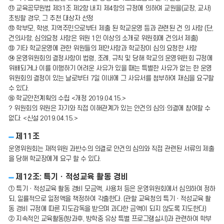
⑪ 교육공무원법 제31조 제2항 내지 제4항의 규정에 의하여 교원을(교장, 교사)
초빙할 경우, 그 추천 대상자 선정
⑫ 학부모, 학생, 지역주민으로부터 제출 된 학교운영 등과 관련된 건 의 사항 (단,
건의사항, 심의요청 사항은 위원 1인 이상의 소개로 위원회에 건의서 제출)
⑬ 기타 학교운영에 관한 위원들의 제안사항과 학교장이 심의 요청한 사항
⑭ 운영위원회의 결정사항이 법령, 조례, 규칙 및 당해 학교의 운영위윈회 규정에
위배되거나 이를 이행하기 어려운 사유가 있을 때는 특별한 사유가 없는 한 운영
위원회의 결정이 있는 날로부터 7일 이내에 그 사유서를 첨부하여 재심을 요구할
수 있다.
⑮ 학교안전계획의 수립 <개정 2019.04.15.>
? 위원회의 위원은 자기와 직접 이해관계가 있는 안건의 심의·의결에 참여할 수
없다. <신설 2019.04.15.>
제11조
운영위원회는 재적위원 과반수의 의결로 안건의 심의와 직접 관련된 서류의 제출
을 당해 학교장에게 요구 할 수 있다.
제12조: 특기ㆍ적성교육 활동 경비
① 특기ㆍ적성교육 활동 경비 모금액, 사용처 등은 운영위원회에서 심의하여 정하
되, 일률적으로 일정액을 책정하여 각출한다. (관할 교육청의 특기ㆍ적성교육 활
동 경비 규정에 따른 지도감독을 받으며 과다한 금액이 되지 않도록 지도한다)
② 지속적인 교육활동(방과후, 방학중 유상 특별 프로그램실시)과 관련하여 학부