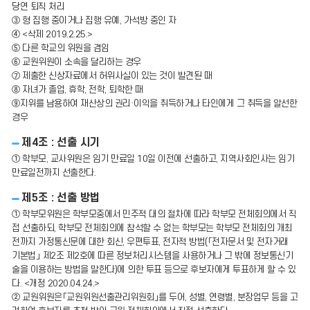
당연 퇴직 처리
③ 형 집행 중이거나 집행 유예, 가석방 중인 자
④ <삭제 2019.2.25.>
⑤ 다른 학교의 위원을 겸임
⑥ 교원위원이 소속을 달리하는 경우
⑦ 제출한 신상자료에서 허위사실이 있는 것이 발견된 때
⑧ 자녀가 졸업, 휴학, 전학, 퇴학한 때
⑨지위를 남용하여 재산상의 권리·이익을 취득하거나 타인에게 그 취득을 알선한
경우
제4조 : 선출 시기
① 학부모, 교사위원은 임기 만료일 10일 이전에 선출하고, 지역사회인사는 임기
만료일전까지 선출한다.
제5조 : 선출 방법
① 학부모위원은 학부모중에서 민주적 대의 절차에 따라 학부모 전체회의에서 직
접 선출하되, 학부모 전체회의에 참석할 수 없는 학부모는 학부모 전체회의 개최
전까지 가정통신문에 대한 회신, 우편투표, 전자적 방법(「전자문서 및 전자거래
기본법」 제2조 제2호에 따른 정보처리시스템을 사용하거나 그 밖에 정보통신기
술을 이용하는 방법을 말한다)에 의한 투표 등으로 후보자에게 투표하게 할 수 있
다. <개정 2020.04.24.>
② 교원위원은「교원위원선출관리위원회」를 두어, 성별, 연령별, 분장업무 등을 고