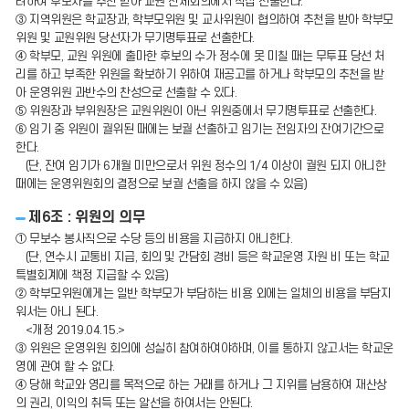
려하여 후보자를 추천 받아 교원 전체회의에서 직접 선출한다.
③ 지역위원은 학교장과, 학부모위원 및 교사위원이 협의하여 추천을 받아 학부모
위원 및 교원위원 당선자가 무기명투표로 선출한다.
④ 학부모, 교원 위원에 출마한 후보의 수가 정수에 못 미칠 때는 무투표 당선 처
리를 하고 부족한 위원을 확보하기 위하여 재공고를 하거나 학부모의 추천을 받
아 운영위원 과반수의 찬성으로 선출할 수 있다.
⑤ 위원장과 부위원장은 교원위원이 아닌 위원중에서 무기명투표로 선출한다.
⑥ 임기 중 위원이 궐위된 때에는 보궐 선출하고 임기는 전임자의 잔여기간으로
한다.
(단, 잔여 임기가 6개월 미만으로서 위원 정수의 1/4 이상이 궐원 되지 아니한
때에는 운영위원회의 결정으로 보궐 선출을 하지 않을 수 있음)
제6조 : 위원의 의무
① 무보수 봉사직으로 수당 등의 비용을 지급하지 아니한다.
(단, 연수시 교통비 지급, 회의 및 간담회 경비 등은 학교운영 자원 비 또는 학교
특별회계에 책정 지급할 수 있음)
② 학부모위원에게는 일반 학부모가 부담하는 비용 외에는 일체의 비용을 부담지
워서는 아니 된다.
<개정 2019.04.15.>
③ 위원은 운영위원 회의에 성실히 참여하여야하며, 이를 통하지 않고서는 학교운
영에 관여 할 수 없다.
④ 당해 학교와 영리를 목적으로 하는 거래를 하거나 그 지위를 남용하여 재산상
의 권리, 이익의 취득 또는 알선을 하여서는 안된다.