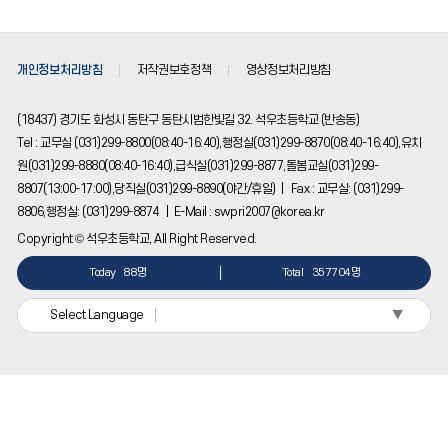
개인정보처리방침
저작권보호정책
영상정보처리방침
(18437) 경기도 화성시 동탄구 동탄시범한빛길 32. 석우초등학교 (반송동)
Tel : 교무실 (031)299-8800(08:40-16:40),행정실(031)299-8870(08:40-16:40),유치
원(031)299-8880(08:40-16:40),급식실(031)299-8877,돌봄교실(031)299-
8807(13:00-17:00),당직실(031)299-8890(야간/휴일) | Fax : 교무실: (031)299-
8806,행정실: (031)299-8874 | E-Mail : swpri2007@korea.kr
Copyright © 석우초등학교, All Right Reserved.
Today
88명
Total
357704명
▼
Select Language